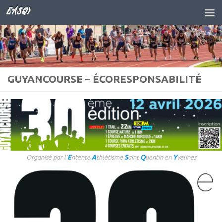
EASQY
Skip to content
GUYANCOURSE – ÉCORESPONSABILITÉ
Organisé par l’
E
ntente
A
thlétisme
S
aint
Q
uentin en
Y
velines