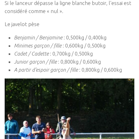
Si le lanceur dépasse la ligne blanche butoir, l’essai est
considéré comme « nul ».
Le javelot pèse
Benjamin / Benjamine
: 0,500kg / 0,400kg
Minimes garçon / fille
: 0,600kg / 0,500kg
Cadet / Cadette
: 0,700kg / 0,500kg
Junior garçon / fille
: 0,800kg / 0,600kg
A partir d’espoir garçon / fille
: 0,800kg / 0,600kg