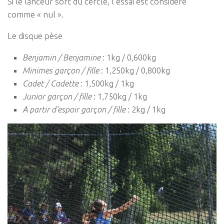
Si le lanceur sort du cercle, l’essai est considéré
comme « nul ».
Le disque pèse
Benjamin / Benjamine
: 1kg / 0,600kg
Minimes garçon / fille
: 1,250kg / 0,800kg
Cadet / Cadette
: 1,500kg / 1kg
Junior garçon / fille
: 1,750kg / 1kg
A partir d’espoir garçon / fille
: 2kg / 1kg