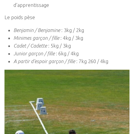
d’apprentissage
Le poids pèse
Benjamin / Benjamine
: 3kg / 2kg
Minimes garçon / fille
: 4kg / 3kg
Cadet / Cadette
: 5kg / 3kg
Junior garçon / fille
: 6kg / 4kg
A partir d’espoir garçon / fille
: 7kg 260 / 4kg