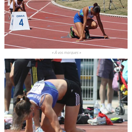
« À vos marque
s »