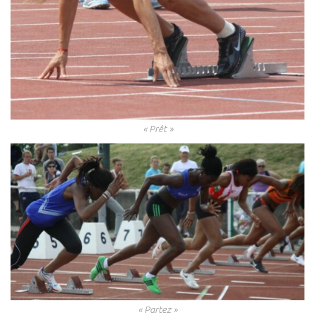
« Prêt »
« Partez »