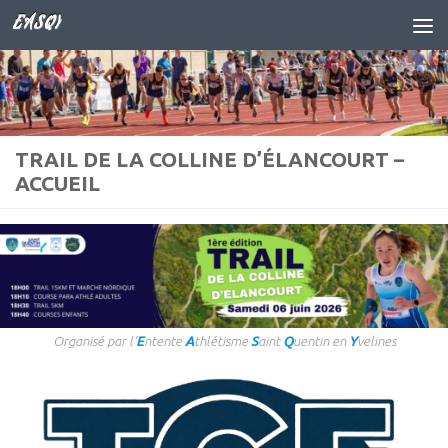
EASQY
Skip to content
TRAIL DE LA COLLINE D’ÉLANCOURT –
ACCUEIL
Organisé par l’
E
ntente
A
thlétisme
S
aint
Q
uentin en
Y
velines