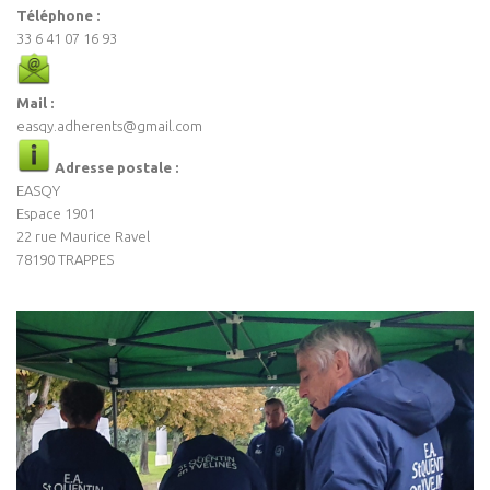
Téléphone :
33 6 41 07 16 93
Mail :
easqy.adherents@gmail.com
Adresse postale :
EASQY
Espace 1901
22 rue Maurice Ravel
78190 TRAPPES