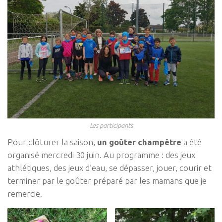
Les participants
Pour clôturer la saison,
un goûter champêtre
a été
organisé mercredi 30 juin. Au programme : des jeux
athlétiques, des jeux d’eau, se dépasser, jouer, courir et
terminer par le goûter préparé par les mamans que je
remercie.