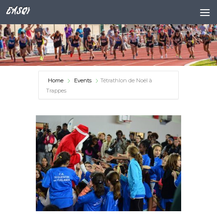
EASQY
Skip to content
Home
Events
Tétrathlon de Noël à
Trappes