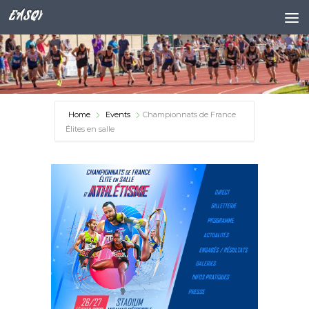
EASQY
Skip to content
Home
Events
Championnats de France
Élites en salle