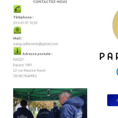
CONTACTEZ-NOUS
Téléphone :
33 6 41 07 16 93
Mail :
easqy.adherents@gmail.com
Adresse postale :
EASQY
Espace 1901
22 rue Maurice Ravel
78190 TRAPPES