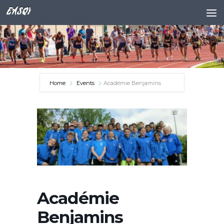
EASQY
Skip to content
Home
Events
Académie Benjamins
Académie
Benjamins