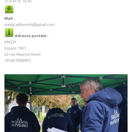
33 6 41 07 16 93
Mail :
easqy.adherents@gmail.com
Adresse postale :
EASQY
Espace 1901
22 rue Maurice Ravel
78190 TRAPPES