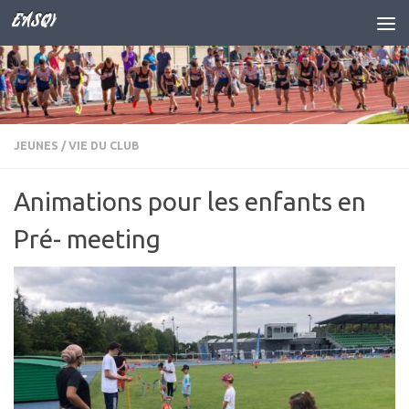
EASQY
Skip to content
JEUNES
/
VIE DU CLUB
Animations pour les enfants en
Pré- meeting