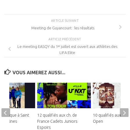
ARTICLE SUIVANT
Meeting de Guyancourt : les résultats
ARTICLE PRÉCÉDENT
Le meeting EASQY du 1ᵉʳ juillet est ouvert aux athlètes des
LIFA Elite
VOUS AIMEREZ AUSSI...
lympique à Saint
12 qualifiés aux ch. de
10 qualifiés aux Fra
n Yvelines
France Cadets Juniors
Open
Espoirs