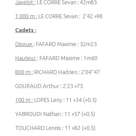
Javelot :
LE CORRE Sevan : 42m83
1 000 m :
LE CORRE Sevan : 2’42 »98
Cadets :
Disque
: FAFARD Maxime : 32m23
Hauteur
: FAFARD Maxime : 1m60
800 m :
RICHARD Hadrien : 2’04’’47
GOURAUD Arthur : 2’23 »73
100 m :
LOPES Leny : 11 »34 (+0.5)
YABROUDI Nathan : 11 »57 (+0.5)
TOUCHARD Lennis : 11 »82 (+0.5)