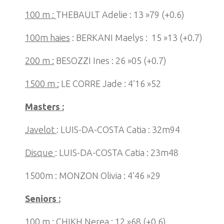
100 m :
THEBAULT Adelie : 13 »79 (+0.6)
100m haies
: BERKANI Maelys : 15 »13 (+0.7)
200 m :
BESOZZI Ines : 26 »05 (+0.7)
1500 m :
LE CORRE Jade : 4’16 »52
Masters :
Javelot
: LUIS-DA-COSTA Catia : 32m94
Disque
: LUIS-DA-COSTA Catia : 23m48
1500m : MONZON Olivia : 4’46 »29
Seniors :
100 m :
CHIKH Nerea : 12 »68 (+0.6)