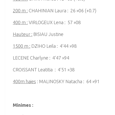
200 m :
CHAHINIAN Laura : 26 »06 (+0.7)
400 m :
VIRLOGEUX Lena : 57 »08
Hauteur :
BISIAU Justine
1500 m :
DZIHO Leila : 4’44 »98
LECENE Charlyne : 4’47 »94
CROISSANT Leatitia : 4’51 »38
400m haies
: MALINOSKY Natacha : 64 »91
Minimes :