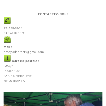
CONTACTEZ-NOUS
Téléphone :
33 6 41 07 16 93
Mail :
easqy.adherents@gmail.com
Adresse postale :
EASQY
Espace 1901
22 rue Maurice Ravel
78190 TRAPPES