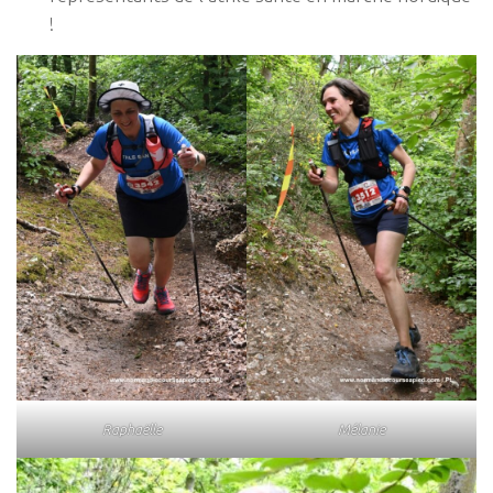
!
Raphaëlle
Mélanie