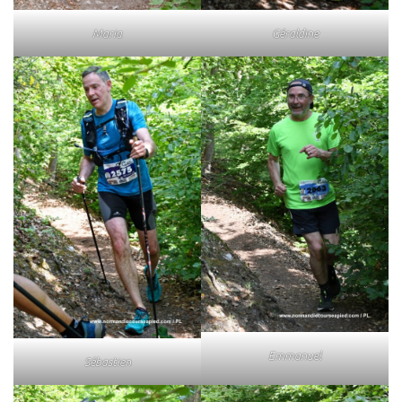
Maria
Géraldine
Emmanuel
Sébastien