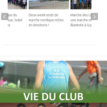
Nordique du
Deux week-ends de
Marche des Lucioles :
er : Boue, Soleil
marche nordique riches
une marche nordique
mandise
en émotions !
illuminée à Guyancourt