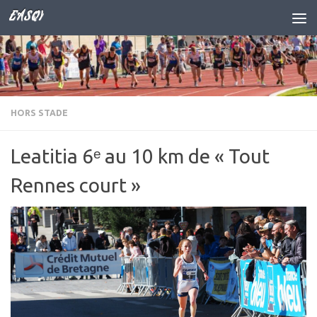
EASQY
Skip to content
HORS STADE
Leatitia 6ᵉ au 10 km de « Tout
Rennes court »