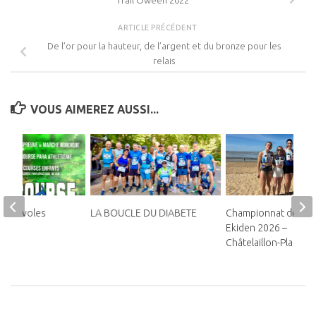
Trail’Oween 2022
ARTICLE PRÉCÉDENT
De l’or pour la hauteur, de l’argent et du bronze pour les
relais
VOUS AIMEREZ AUSSI...
 bénévoles
LA BOUCLE DU DIABETE
Championnat de Fra
Ekiden 2026 –
Châtelaillon-Plage