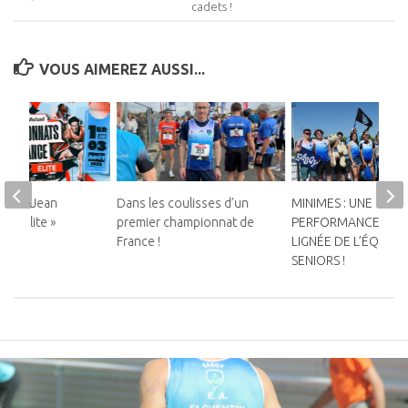
cadets !
VOUS AIMEREZ AUSSI...
colas-Jean
Dans les coulisses d’un
MINIMES : UNE
ux « Élite »
premier championnat de
PERFORMANCE DAN
France !
LIGNÉE DE L’ÉQUIPE
SENIORS !