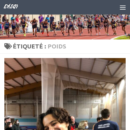
EASQY
Skip to content
ÉTIQUETÉ :
POIDS