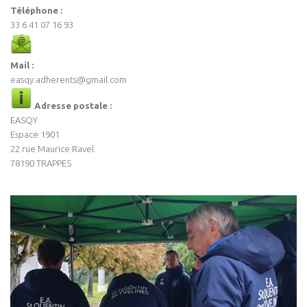
Téléphone :
33 6 41 07 16 93
Mail :
easqy.adherents@gmail.com
Adresse postale :
EASQY
Espace 1901
22 rue Maurice Ravel
78190 TRAPPES