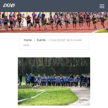
EASQY
Skip to content
Home
Events
Cross EASQY de la coulée
verte