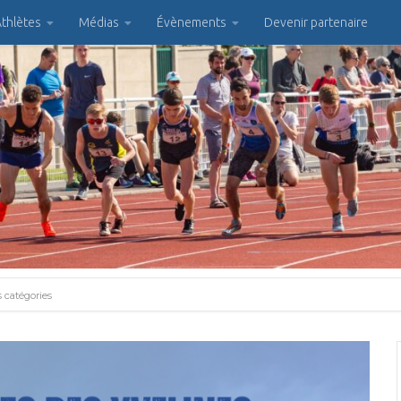
thlètes
Médias
Évènements
Devenir partenaire
 catégories