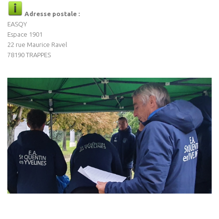
Adresse postale :
EASQY
Espace 1901
22 rue Maurice Ravel
78190 TRAPPES