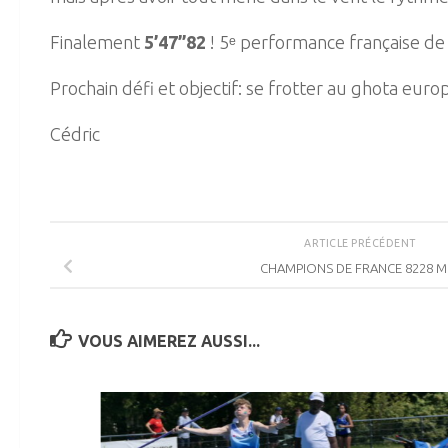
Finalement
5’47’’82
! 5ᵉ performance française de
Prochain défi et objectif: se frotter au ghota eu
Cédric
ARTICLE PRÉCÉDENT
CHAMPIONS DE FRANCE 8228 MI
VOUS AIMEREZ AUSSI...