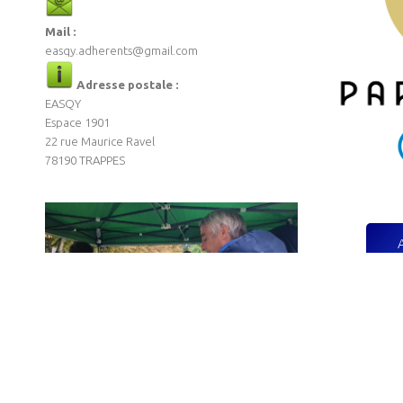
Mail :
easqy.adherents@gmail.com
Adresse postale :
EASQY
Espace 1901
22 rue Maurice Ravel
78190 TRAPPES