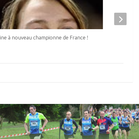
ine à nouveau championne de France !
8 médailles a
Cadets – Juni