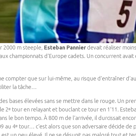
sur 2000 m steeple,
Esteban Pannier
devait réaliser moin
aux championnats d’Europe cadets. Un concurrent avait dé
 ne compter que sur lui-même, au risque d’entraîner d’aut
iliter la tâche…
r des bases élevées sans se mettre dans le rouge. Un pre
 2ᵉ tour en relayant et bouclant ce tour en 1’11. Esteban
s dans le bon tempo. À 800 m de l’arrivée, il durcissait en
09 au 4ᵉ tour… c’est alors que son adversaire décide de 
est un peu élevé. Il ne se désunit pas malgré tout et te