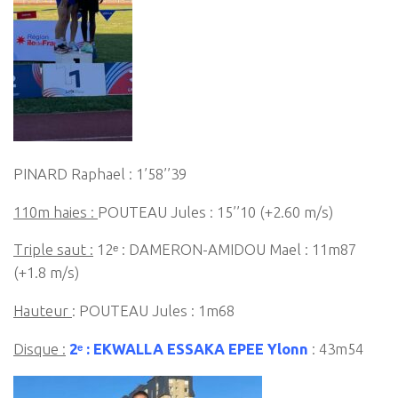
PINARD Raphael : 1’58’’39
110m haies :
POUTEAU Jules : 15’’10 (+2.60 m/s)
Triple saut :
12ᵉ : DAMERON-AMIDOU Mael : 11m87
(+1.8 m/s)
Hauteur
: POUTEAU Jules : 1m68
Disque :
2ᵉ : EKWALLA ESSAKA EPEE Ylonn
: 43m54