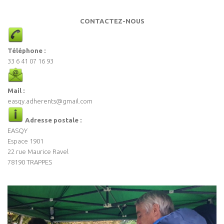
CONTACTEZ-NOUS
Téléphone :
33 6 41 07 16 93
Mail :
easqy.adherents@gmail.com
Adresse postale :
EASQY
Espace 1901
22 rue Maurice Ravel
78190 TRAPPES