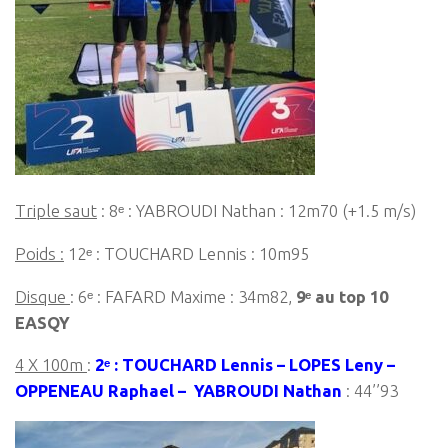
Triple saut
: 8ᵉ : YABROUDI Nathan : 12m70 (+1.5 m/s)
Poids :
12ᵉ : TOUCHARD Lennis : 10m95
Disque
: 6ᵉ : FAFARD Maxime : 34m82,
9ᵉ au top 10
EASQY
4 X 100m
:
2ᵉ : TOUCHARD Lennis – LOPES Leny –
OPPENEAU Raphael – YABROUDI Nathan
: 44’’93