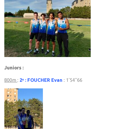
Juniors :
800m
:
2ᵉ : FOUCHER Evan
: 1’54’’66