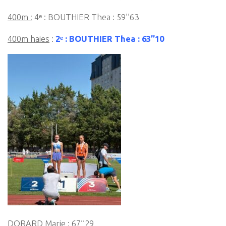
400m :
4ᵉ : BOUTHIER Thea : 59’’63
400m haies
:
2ᵉ : BOUTHIER Thea : 63’’10
DORARD Marie : 67’’29