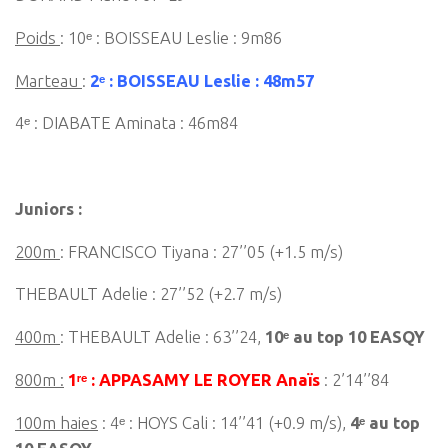
Poids
: 10ᵉ : BOISSEAU Leslie : 9m86
Marteau
:
2ᵉ : BOISSEAU Leslie : 48m57
4ᵉ : DIABATE Aminata : 46m84
Juniors :
200m
: FRANCISCO Tiyana : 27’’05 (+1.5 m/s)
THEBAULT Adelie : 27’’52 (+2.7 m/s)
400m
: THEBAULT Adelie : 63’’24,
10ᵉ au top 10 EASQY
800m :
1ʳᵉ : APPASAMY LE ROYER Anaïs
: 2’14’’84
100m haies
: 4ᵉ : HOYS Cali : 14’’41 (+0.9 m/s),
4ᵉ au top