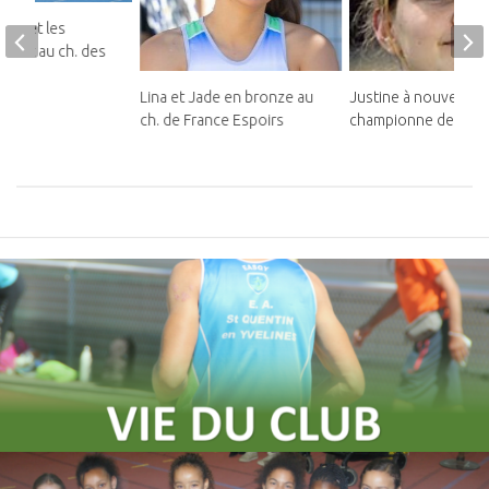
ins et les
illent au ch. des
Lina et Jade en bronze au
Justine à nouveau
ch. de France Espoirs
championne de Franc