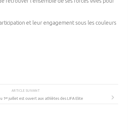
de retrouver l’ensemble de ses forces vives pour
participation et leur engagement sous les couleurs
ARTICLE SUIVANT
ᵉʳ juillet est ouvert aux athlètes des LIFA Elite