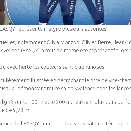
’EASQY représenté malgré plusieurs absences :
tuelles, notamment Olivia Monzon, Olivier Berre, Jean-Lo
n-Yvelines (EASQY) a tout de même été représentée lors
u avec fierté les couleurs saint-quentinoises.
culièrement illustrée en décrochant le titre de vice-cha
disque, démontrant toute sa polyvalence dans les lancer
igné sur le 100 m et le 200 m, réalisant plusieurs perfo
que de 9,78 m.
sence de l’EASQY sur ce rendez-vous national témoigne 