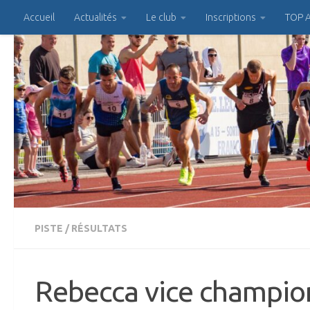
Accueil
Actualités
Le club
Inscriptions
TOP A
Skip to content
PISTE
/
RÉSULTATS
Rebecca vice champio