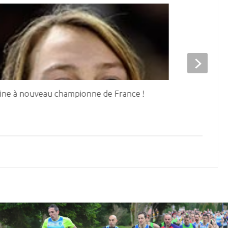
ine à nouveau championne de France !
8 médailles a
Cadets – Juni