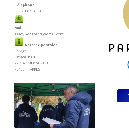
Téléphone :
33 6 41 07 16 93
Mail :
easqy.adherents@gmail.com
Adresse postale :
EASQY
Espace 1901
22 rue Maurice Ravel
78190 TRAPPES