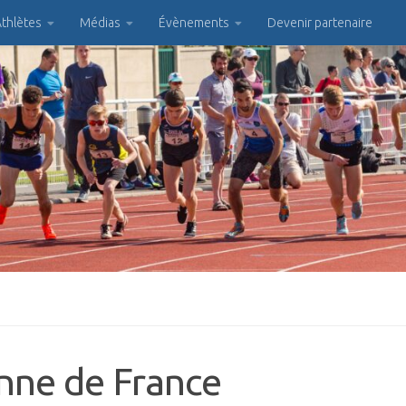
thlètes
Médias
Évènements
Devenir partenaire
nne de France