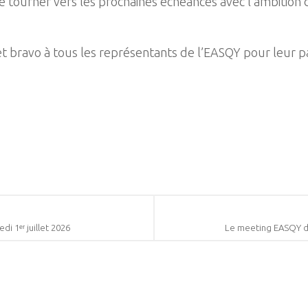
e tourner vers les prochaines échéances avec l’ambition 
 et bravo à tous les représentants de l’EASQY pour leur 
i 1ᵉʳ juillet 2026
Le meeting EASQY du 1