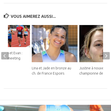
VOUS AIMEREZ AUSSI...
teban et Evan :
ds au meeting
Lina et Jade en bronze au
Justine à nouveau
ch. de France Espoirs
championne de Franc