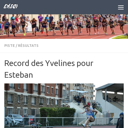
EASQY
Skip to content
PISTE
/
RÉSULTATS
Record des Yvelines pour
Esteban