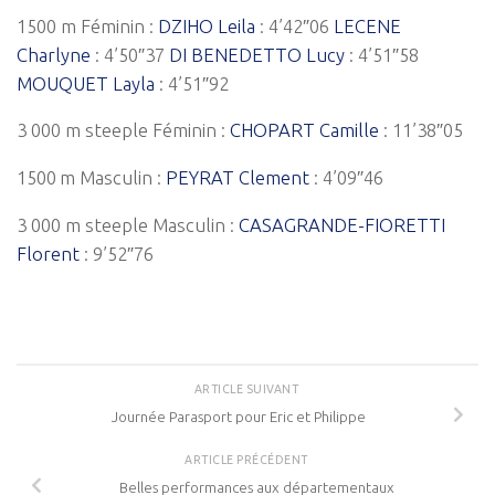
1500 m Féminin :
DZIHO Leila
: 4’42″06
LECENE
Charlyne
: 4’50″37
DI BENEDETTO Lucy
: 4’51″58
MOUQUET Layla
: 4’51″92
3 000 m steeple Féminin :
CHOPART Camille
: 11’38″05
1500 m Masculin :
PEYRAT Clement
: 4’09″46
3 000 m steeple Masculin :
CASAGRANDE-FIORETTI
Florent
: 9’52″76
ARTICLE SUIVANT
Journée Parasport pour Eric et Philippe
ARTICLE PRÉCÉDENT
Belles performances aux départementaux