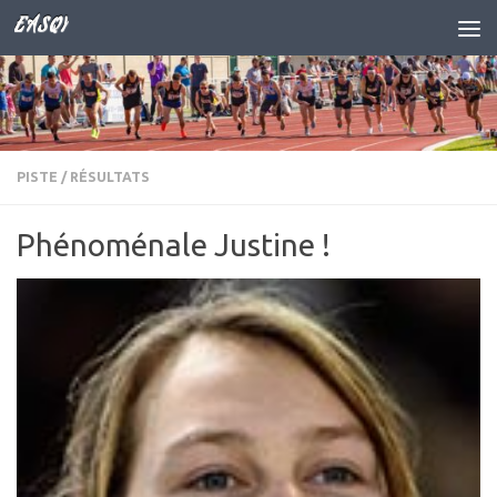
EASQY
Skip to content
PISTE
/
RÉSULTATS
Phénoménale Justine !