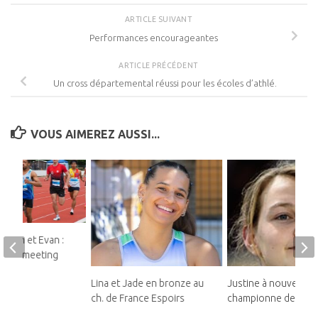
ARTICLE SUIVANT
Performances encourageantes
ARTICLE PRÉCÉDENT
Un cross départemental réussi pour les écoles d’athlé.
VOUS AIMEREZ AUSSI...
teban et Evan :
ds au meeting
Lina et Jade en bronze au
Justine à nouveau
ch. de France Espoirs
championne de Franc