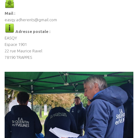
Mail :
easqy.adherents@gmail.com
Adresse postale :
EASQY
Espace 1901
22 rue Maurice Ravel
78190 TRAPPES