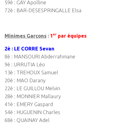
59è : GAY Apolline
72è : BAR-DESESPRINGALLE Elsa
er
Minimes Garçons
:
1
par équipes
2è : LE CORRE Sevan
8è : MANSOURI Abderrahmane
9è : URRUTIA Léo
13è : TREHOUX Samuel
20è : MAO Darany
22è : LE GUILLOU Melvin
28è : MONNIER Mallaury
41è : EMERY Gaspard
54è : HUGUENIN Charles
68è : QUAINAY Adel