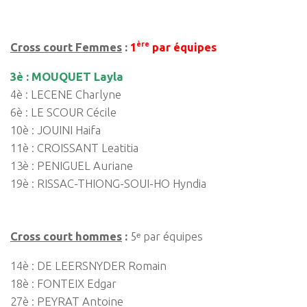
ère
Cross court Femmes
:
1
par équipes
3è : MOUQUET Layla
4è : LECENE Charlyne
6è : LE SCOUR Cécile
10è : JOUINI Haifa
11è : CROISSANT Leatitia
13è : PENIGUEL Auriane
19è : RISSAC-THIONG-SOUI-HO Hyndia
Cross court hommes
:
5ᵉ par équipes
14è : DE LEERSNYDER Romain
18è : FONTEIX Edgar
27è : PEYRAT Antoine