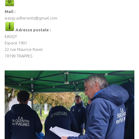
Mail :
easqy.adherents@gmail.com
Adresse postale :
EASQY
Espace 1901
22 rue Maurice Ravel
78190 TRAPPES