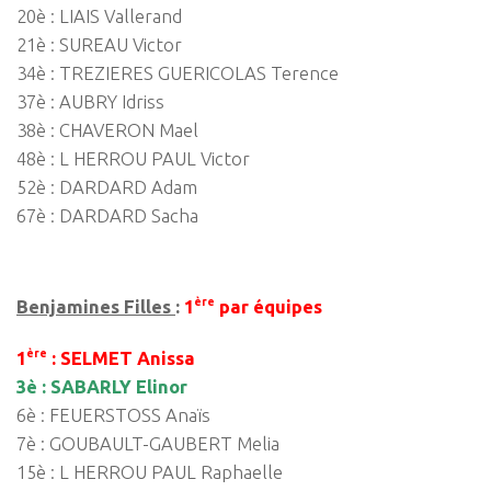
20è : LIAIS Vallerand
21è : SUREAU Victor
34è : TREZIERES GUERICOLAS Terence
37è : AUBRY Idriss
38è : CHAVERON Mael
48è : L HERROU PAUL Victor
52è : DARDARD Adam
67è : DARDARD Sacha
ère
Benjamines Filles
:
1
par équipes
ère
1
: SELMET Anissa
3è : SABARLY Elinor
6è : FEUERSTOSS Anaïs
7è : GOUBAULT-GAUBERT Melia
15è : L HERROU PAUL Raphaelle