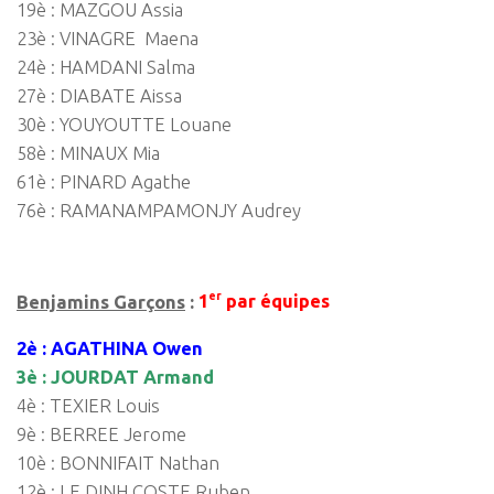
19è : MAZGOU Assia
23è : VINAGRE Maena
24è : HAMDANI Salma
27è : DIABATE Aissa
30è : YOUYOUTTE Louane
58è : MINAUX Mia
61è : PINARD Agathe
76è : RAMANAMPAMONJY Audrey
er
Benjamins Garçons
:
1
par équipes
2è : AGATHINA Owen
3è : JOURDAT Armand
4è : TEXIER Louis
9è : BERREE Jerome
10è : BONNIFAIT Nathan
12è : LE DINH COSTE Ruben