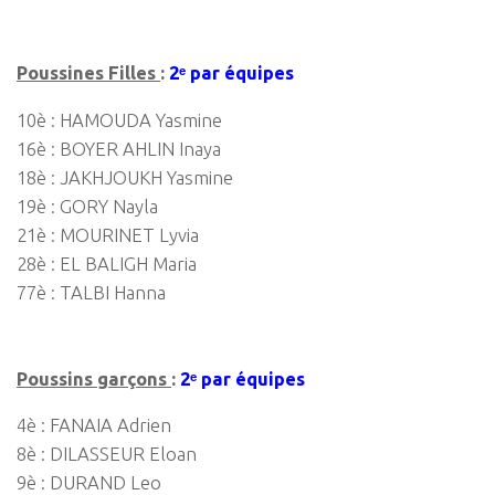
Poussines Filles
:
2ᵉ par équipes
10è : HAMOUDA Yasmine
16è : BOYER AHLIN Inaya
18è : JAKHJOUKH Yasmine
19è : GORY Nayla
21è : MOURINET Lyvia
28è : EL BALIGH Maria
77è : TALBI Hanna
Poussins garçons
:
2ᵉ par équipes
4è : FANAIA Adrien
8è : DILASSEUR Eloan
9è : DURAND Leo