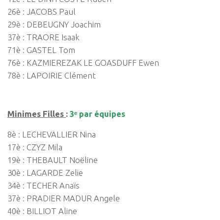
26è : JACOBS Paul
29è : DEBEUGNY Joachim
37è : TRAORE Isaak
71è : GASTEL Tom
76è : KAZMIEREZAK LE GOASDUFF Ewen
78è : LAPOIRIE Clément
Minimes Filles
:
3ᵉ par équipes
8è : LECHEVALLIER Nina
17è : CZYZ Mila
19è : THEBAULT Noëline
30è : LAGARDE Zelie
34è : TECHER Anaïs
37è : PRADIER MADUR Angele
40è : BILLIOT Aline