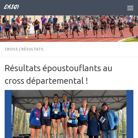
EASQY
Skip to content
CROSS
/
RÉSULTATS
Résultats époustouflants au
cross départemental !