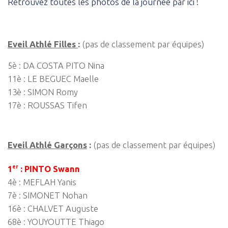
Retrouvez toutes les photos de la journée par ici !
Eveil Athlé Filles
:
(pas de classement par équipes)
5è : DA COSTA PITO Nina
11è : LE BEGUEC Maelle
13è : SIMON Romy
17è : ROUSSAS Tifen
Eveil Athlé Garçons
:
(pas de classement par équipes)
er
1
: PINTO Swann
4è : MEFLAH Yanis
7è : SIMONET Nohan
16è : CHALVET Auguste
68è : YOUYOUTTE Thiago