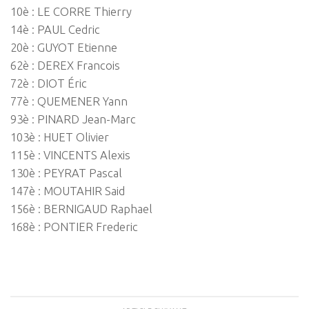
10è : LE CORRE Thierry
14è : PAUL Cedric
20è : GUYOT Etienne
62è : DEREX Francois
72è : DIOT Éric
77è : QUEMENER Yann
93è : PINARD Jean-Marc
103è : HUET Olivier
115è : VINCENTS Alexis
130è : PEYRAT Pascal
147è : MOUTAHIR Said
156è : BERNIGAUD Raphael
168è : PONTIER Frederic