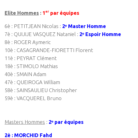
er
Elite Hommes
:
1
par équipes
6è : PETITJEAN Nicolas :
2ᵉ Master Homme
7è : QUIJIJE VASQUEZ Nataniel :
2ᵉ Espoir Homme
8è : ROGER Aymeric
10è : CASAGRANDE-FIORETTI Florent
11è : PEYRAT Clément
18è : STIMOLO Mathias
40è : SMAIN Adam
47è : QUEIROGA William
58è : SAINSAULIEU Christopher
59è : VACQUEREL Bruno
Masters Hommes
:
2ᵉ par équipes
2è : MORCHID Fahd