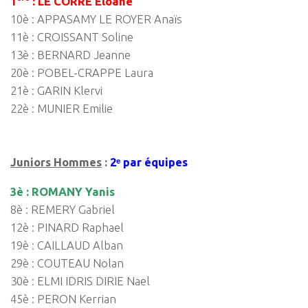
1
: LE CORRE Eloane
10è : APPASAMY LE ROYER Anaïs
11è : CROISSANT Soline
13è : BERNARD Jeanne
20è : POBEL-CRAPPE Laura
21è : GARIN Klervi
22è : MUNIER Emilie
Juniors Hommes
:
2ᵉ par équipes
3è : ROMANY Yanis
8è : REMERY Gabriel
12è : PINARD Raphael
19è : CAILLAUD Alban
29è : COUTEAU Nolan
30è : ELMI IDRIS DIRIE Nael
45è : PERON Kerrian