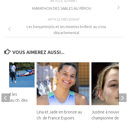
ARTICLE SUIVANT
MARATHON DES SABLES AU PÉROU
ARTICLE PRÉCÉDENT
Les benjamin(e)s et les minimes brillent au cross
départemental
VOUS AIMEREZ AUSSI...
ins et les
illent au ch. des
Lina et Jade en bronze au
Justine à nouveau
ch. de France Espoirs
championne de Franc