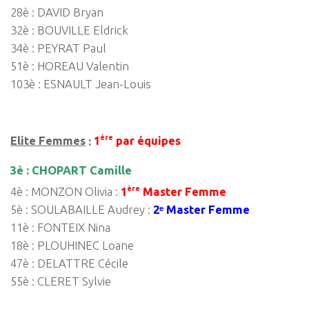
28è : DAVID Bryan
32è : BOUVILLE Eldrick
34è : PEYRAT Paul
51è : HOREAU Valentin
103è : ESNAULT Jean-Louis
ère
Elite Femmes
:
1
par équipes
3è : CHOPART Camille
ère
4è : MONZON Olivia :
1
Master Femme
5è : SOULABAILLE Audrey :
2ᵉ Master Femme
11è : FONTEIX Nina
18è : PLOUHINEC Loane
47è : DELATTRE Cécile
55è : CLERET Sylvie