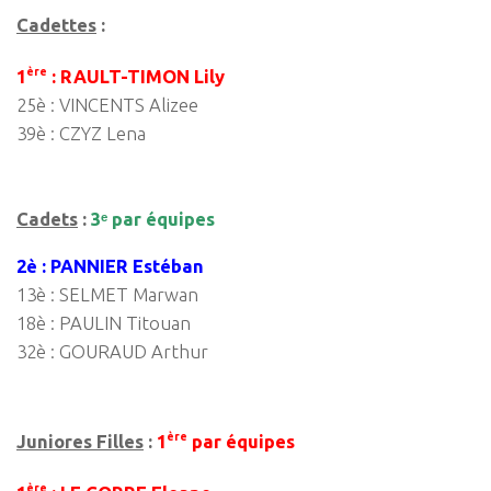
Cadettes
:
ère
1
: RAULT-TIMON Lily
25è : VINCENTS Alizee
39è : CZYZ Lena
Cadets
:
3ᵉ par équipes
2è : PANNIER Estéban
13è : SELMET Marwan
18è : PAULIN Titouan
32è : GOURAUD Arthur
ère
J
uniores Filles
:
1
par équipes
ère