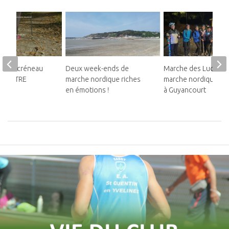
 d’un créneau
Deux week-ends de
Marche des Lucioles
IEN-ETRE
marche nordique riches
marche nordique ill
en émotions !
à Guyancourt