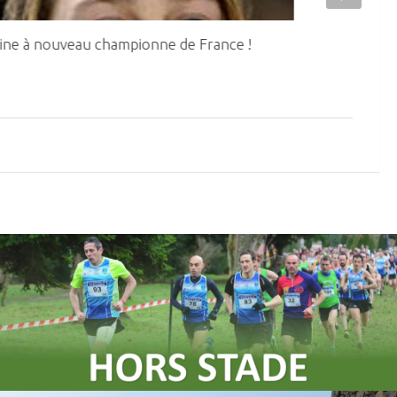
ine à nouveau championne de France !
8 médailles a
Cadets – Juni