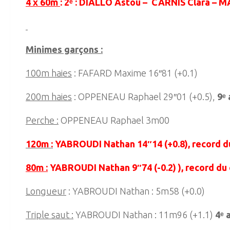
4 x 60m
: 2ᵉ : DIALLO Astou – CARNIS Clara –
Minimes garçons :
100m haies
: FAFARD Maxime 16″81 (+0.1)
200m haies
: OPPENEAU Raphael 29″01 (+0.5),
9ᵉ
Perche :
OPPENEAU Raphael 3m00
120m :
YABROUDI Nathan 14″14 (+0.8), record d
80m :
YABROUDI Nathan 9″74 (-0.2) ), record du 
Longueur
: YABROUDI Nathan : 5m58 (+0.0)
Triple saut :
YABROUDI Nathan : 11m96 (+1.1)
4ᵉ 