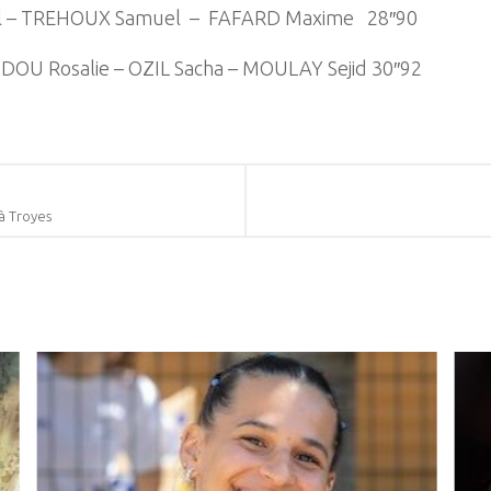
l – TREHOUX Samuel – FAFARD Maxime 28″90
U Rosalie – OZIL Sacha – MOULAY Sejid 30″92
 à Troyes