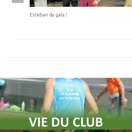
AULT
Esteban de gala !