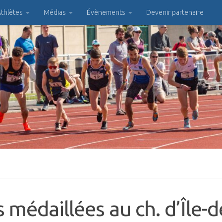
thlètes
Médias
Évènements
Devenir partenaire
es médaillées au ch. d’Île