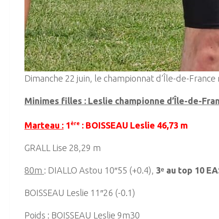
Dimanche 22 juin, le championnat d’Île-de-France 
Minimes filles : Leslie championne d’Île-de-Fra
Marteau :
1
ère
: BOISSEAU Leslie 46,73 m
GRALL Lise 28,29 m
80m
: DIALLO Astou 10″55 (+0.4),
3ᵉ au top 10 E
BOISSEAU Leslie 11″26 (-0.1)
Poids
: BOISSEAU Leslie 9m30