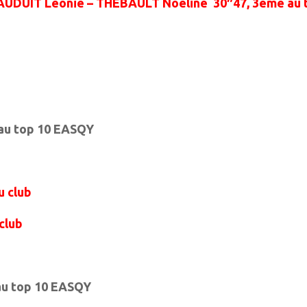
 MAUDUIT Leonie – THEBAULT Noeline 30″47, 3eme au
 au top 10 EASQY
u club
club
au top 10 EASQY