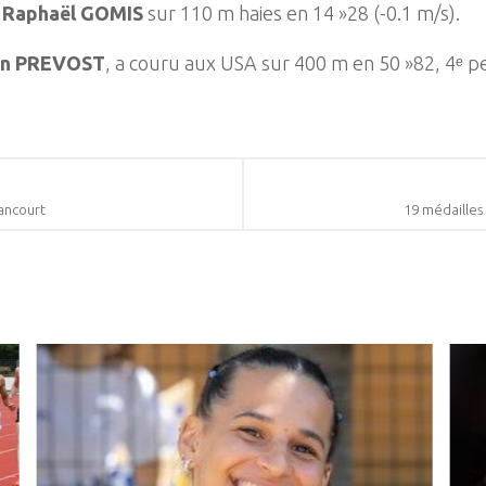
t
Raphaël GOMIS
sur 110 m haies en 14 »28 (-0.1 m/s).
an PREVOST
, a couru aux USA sur 400 m en 50 »82, 4ᵉ 
lancourt
19 médailles 