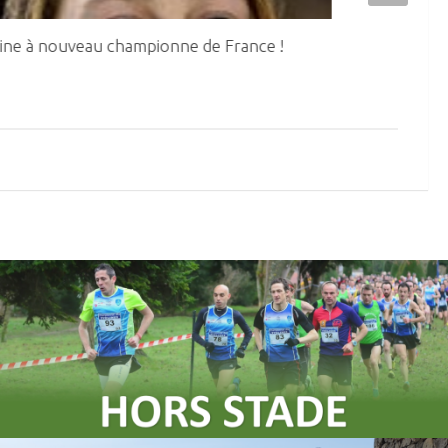
ine à nouveau championne de France !
8 médailles a
Cadets – Juni