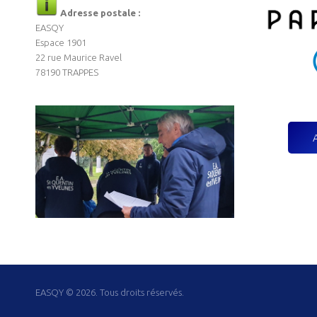
Adresse postale :
EASQY
Espace 1901
22 rue Maurice Ravel
78190 TRAPPES
EASQY © 2026. Tous droits réservés.