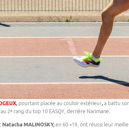
LOGEUX
,
pourtant placée au couloir extérieur
,
a battu so
e au 2ᵉ rang du top 10 EASQY, derrière Narimane.
t
Natacha MALINOSKY,
en 60 »19, ont réussi leur meil