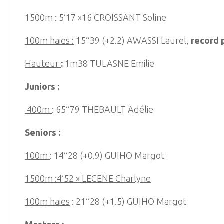
1500m : 5’17 »16 CROISSANT Soline
100m haies :
15’’39 (+2.2) AWASSI Laurel,
record 
Hauteur
:
1m38 TULASNE Emilie
Juniors :
400m
: 65’’79 THEBAULT Adélie
Seniors :
100m
: 14’’28 (+0.9) GUIHO Margot
1500m :4’52 » LECENE Charlyne
100m haies
: 21’’28 (+1.5) GUIHO Margot