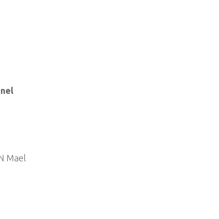
nel
N Mael