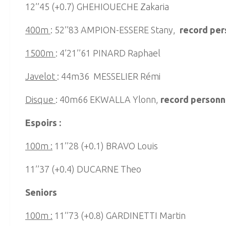
12’’45 (+0.7) GHEHIOUECHE Zakaria
400m
: 52’’83 AMPION-ESSERE Stany,
record per
1500m
: 4’21’’61 PINARD Raphael
Javelot
: 44m36 MESSELIER Rémi
Disque
: 40m66 EKWALLA Ylonn,
record personn
Espoirs :
100m :
11’’28 (+0.1) BRAVO Louis
11’’37 (+0.4) DUCARNE Theo
Seniors
100m :
11’’73 (+0.8) GARDINETTI Martin