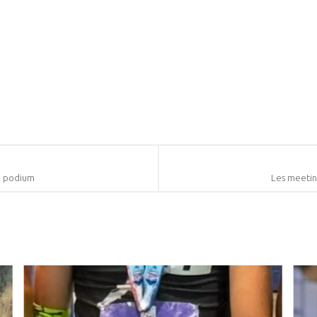
u podium
Les meeting