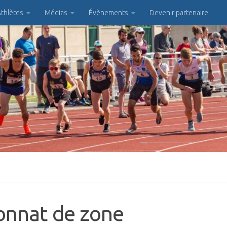
thlètes
Médias
Évènements
Devenir partenaire
onnat de zone