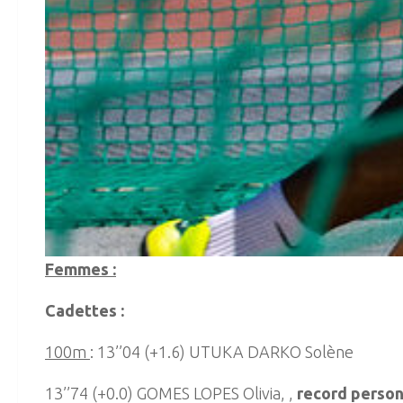
Femmes :
Cadettes :
100m
: 13’’04 (+1.6) UTUKA DARKO Solène
13’’74 (+0.0) GOMES LOPES Olivia, ,
record person