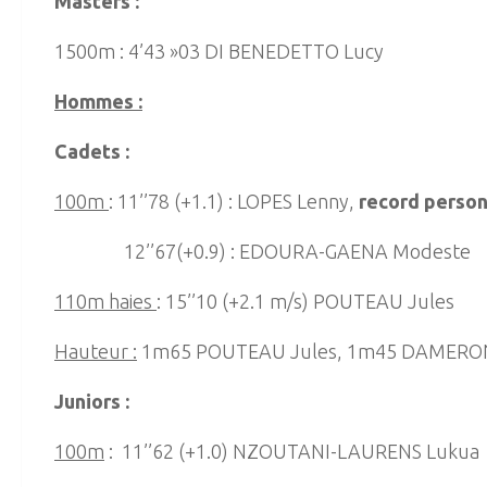
Masters :
1500m : 4’43 »03 DI BENEDETTO Lucy
Hommes :
Cadets :
100m
: 11’’78 (+1.1) : LOPES Lenny,
record person
12’’67(+0.9) : EDOURA-GAENA Modeste
110m haies
: 15’’10 (+2.1 m/s) POUTEAU Jules
Hauteur :
1m65 POUTEAU Jules, 1m45 DAMERO
Juniors :
100m
: 11’’62 (+1.0) NZOUTANI-LAURENS Lukua