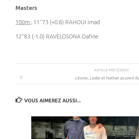
Masters
100m
: 11’’73 (+0.8) RAHOUI Imad
12’’83 (-1.0) RAVELOSONA Dafine
ARTICLE PRÉCÉDENT
Léonie, Leslie et Nathan au pied d
VOUS AIMEREZ AUSSI...