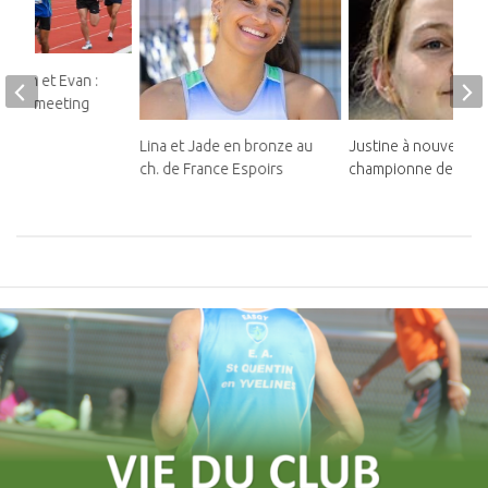
teban et Evan :
ds au meeting
Lina et Jade en bronze au
Justine à nouveau
ch. de France Espoirs
championne de Franc