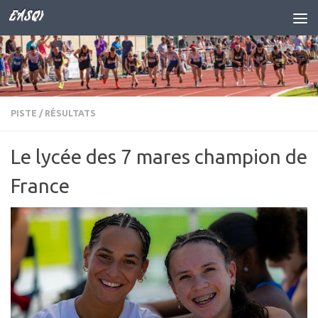
EASQY
Skip to content
PISTE
/
RÉSULTATS
Le lycée des 7 mares champion de
France