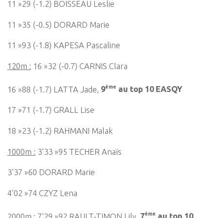
11 »29 (-1.2) BOISSEAU Leslie
11 »35 (-0.5) DORARD Marie
11 »93 (-1.8) KAPESA Pascaline
120m :
16 »32 (-0.7) CARNIS Clara
ème
16 »88 (-1.7) LATTA Jade,
9
au top 10 EASQY
17 »71 (-1.7) GRALL Lise
18 »23 (-1.2) RAHMANI Malak
1000m :
3’33 »95 TECHER Anaïs
3’37 »60 DORARD Marie
4’02 »74 CZYZ Lena
ème
2000m
: 7’29 »92 RAULT-TIMON Lily,
7
au top 10