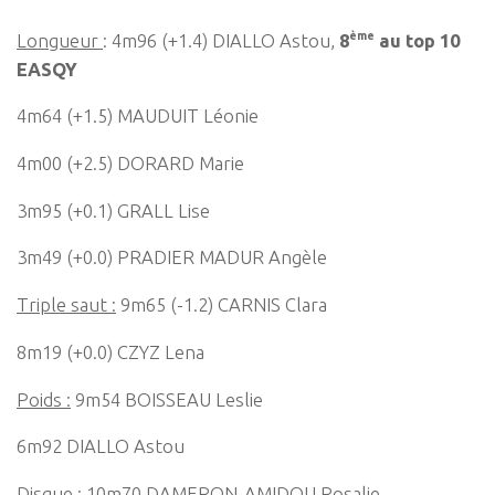
ème
Longueur
: 4m96 (+1.4) DIALLO Astou,
8
au top 10
EASQY
4m64 (+1.5) MAUDUIT Léonie
4m00 (+2.5) DORARD Marie
3m95 (+0.1) GRALL Lise
3m49 (+0.0) PRADIER MADUR Angèle
Triple saut :
9m65 (-1.2) CARNIS Clara
8m19 (+0.0) CZYZ Lena
Poids :
9m54 BOISSEAU Leslie
6m92 DIALLO Astou
Disque :
10m70 DAMERON-AMIDOU Rosalie