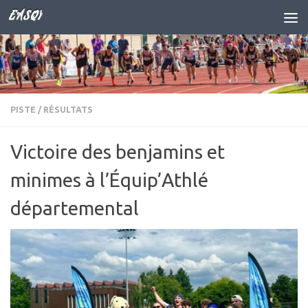
EASQY
Skip to content
PISTE
/
RÉSULTATS
Victoire des benjamins et
minimes à l’Équip’Athlé
départemental