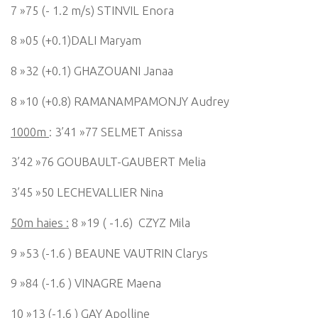
7 »75 (- 1.2 m/s) STINVIL Enora
8 »05 (+0.1)DALI Maryam
8 »32 (+0.1) GHAZOUANI Janaa
8 »10 (+0.8) RAMANAMPAMONJY Audrey
1000m
: 3’41 »77 SELMET Anissa
3’42 »76 GOUBAULT-GAUBERT Melia
3’45 »50 LECHEVALLIER Nina
50m haies :
8 »19 ( -1.6) CZYZ Mila
9 »53 (-1.6 ) BEAUNE VAUTRIN Clarys
9 »84 (-1.6 ) VINAGRE Maena
10 »13 (-1.6 ) GAY Apolline