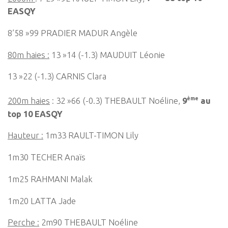
EASQY
8’58 »99 PRADIER MADUR Angèle
80m haies :
13 »14 (-1.3) MAUDUIT Léonie
13 »22 (-1.3) CARNIS Clara
ème
200m haies
: 32 »66 (-0.3) THEBAULT Noéline,
9
au
top 10 EASQY
Hauteur :
1m33 RAULT-TIMON Lily
1m30 TECHER Anaïs
1m25 RAHMANI Malak
1m20 LATTA Jade
Perche :
2m90 THEBAULT Noéline