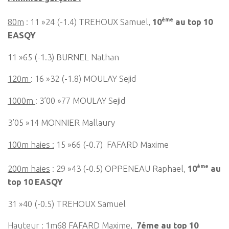
ème
80m
: 11 »24 (-1.4) TREHOUX Samuel,
10
au top 10
EASQY
11 »65 (-1.3) BURNEL Nathan
120m
: 16 »32 (-1.8) MOULAY Sejid
1000m
: 3’00 »77 MOULAY Sejid
3’05 »14 MONNIER Mallaury
100m haies :
15 »66 (-0.7) FAFARD Maxime
ème
200m haies
: 29 »43 (-0.5) OPPENEAU Raphael,
10
au
top 10 EASQY
31 »40 (-0.5) TREHOUX Samuel
Hauteur
: 1m68 FAFARD Maxime,
7éme au top 10