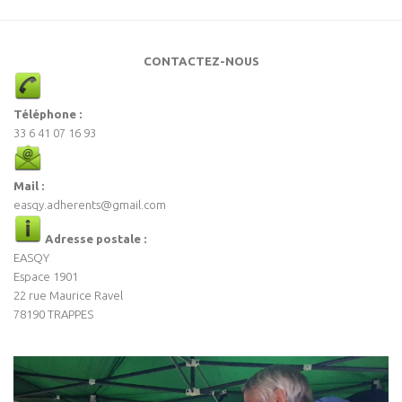
CONTACTEZ-NOUS
Téléphone :
33 6 41 07 16 93
Mail :
easqy.adherents@gmail.com
Adresse postale :
EASQY
Espace 1901
22 rue Maurice Ravel
78190 TRAPPES