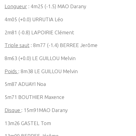
Longueur
: 4m25 (-1.5) MAO Darany
4m05 (+0.0) URRUTIA Léo
2m81 (-0.8) LAPOIRIE Clément
Triple saut
: 8m77 (-1.4) BERREE Jerôme
8m63 (+0.0) LE GUILLOU Melvin
Poids
: 8m38 LE GUILLOU Melvin
5m87 ADUAYI Noa
5m71 BOUTHIER Maxence
Disque
: 15m91MAO Darany
13m26 GASTEL Tom
13m09 BERREE Jérôme