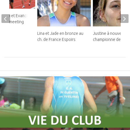
teban et Evan :
ds au meeting
Lina et Jade en bronze au
Justine à nouveau
ch. de France Espoirs
championne de Franc