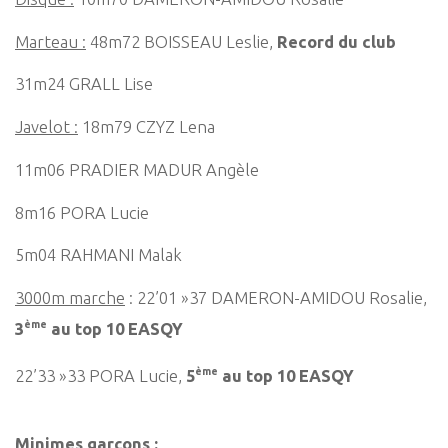
Marteau :
48m72 BOISSEAU Leslie,
Record du club
31m24 GRALL Lise
Javelot :
18m79 CZYZ Lena
11m06 PRADIER MADUR Angèle
8m16 PORA Lucie
5m04 RAHMANI Malak
3000m marche
: 22’01 »37 DAMERON-AMIDOU Rosalie,
ème
3
au top 10 EASQY
ème
22’33 »33 PORA Lucie,
5
au top 10 EASQY
Minimes garçons :