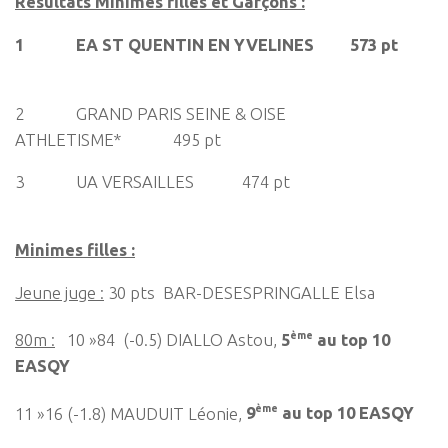
Résultats Minimes filles et Garçons :
1 EA ST QUENTIN EN YVELINES 573 pt
2 GRAND PARIS SEINE & OISE
ATHLETISME* 495 pt
3 UA VERSAILLES 474 pt
Minimes filles :
Jeune juge :
30 pts BAR-DESESPRINGALLE Elsa
ème
80m :
10 »84 (-0.5) DIALLO Astou,
5
au top 10
EASQY
ème
11 »16 (-1.8) MAUDUIT Léonie,
9
au top 10 EASQY