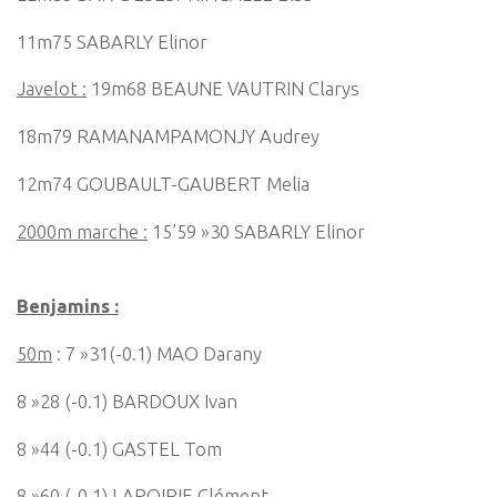
11m75 SABARLY Elinor
Javelot :
19m68 BEAUNE VAUTRIN Clarys
18m79 RAMANAMPAMONJY Audrey
12m74 GOUBAULT-GAUBERT Melia
2000m marche :
15’59 »30 SABARLY Elinor
Benjamins :
50m
: 7 »31(-0.1) MAO Darany
8 »28 (-0.1) BARDOUX Ivan
8 »44 (-0.1) GASTEL Tom
8 »60 (-0.1) LAPOIRIE Clément