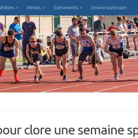
thlètes
Médias
Évènements
Devenir partenaire
pour clore une semaine sp