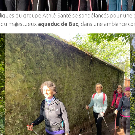
diques du groupe Athlé-Santé se sont élancés pour une 
ed du majestueux
aqueduc de Buc
, dans une ambiance conv