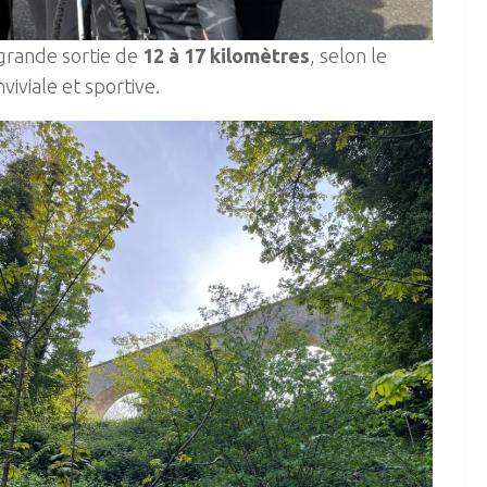
grande sortie de
12 à 17 kilomètres
, selon le
iviale et sportive.