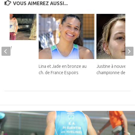
VOUS AIMEREZ AUSSI...
 gala !
Lina et Jade en bronze au
Justine à nouveau
ch. de France Espoirs
championne de Franc