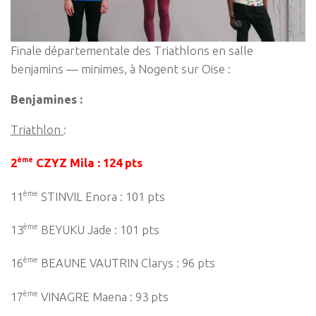
Finale départementale des Triathlons en salle
benjamins — minimes, à Nogent sur Oise :
Benjamines :
Triathlon
:
ème
2
CZYZ Mila : 124 pts
ème
11
STINVIL Enora : 101 pts
ème
13
BEYUKU Jade : 101 pts
ème
16
BEAUNE VAUTRIN Clarys : 96 pts
ème
17
VINAGRE Maena : 93 pts