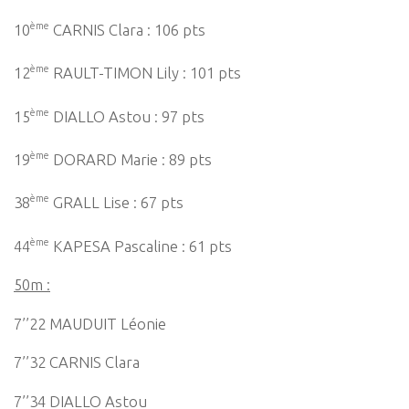
ème
10
CARNIS Clara : 106 pts
ème
12
RAULT-TIMON Lily : 101 pts
ème
15
DIALLO Astou : 97 pts
ème
19
DORARD Marie : 89 pts
ème
38
GRALL Lise : 67 pts
ème
44
KAPESA Pascaline : 61 pts
50m :
7’’22 MAUDUIT Léonie
7’’32 CARNIS Clara
7’’34 DIALLO Astou