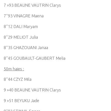
7 »93 BEAUNE VAUTRIN Clarys
7’’93 VINAGRE Maena
8’’12 DALI Maryam
8’’29 MELIOT Julia
8’’35 GHAZOUANI Janaa
8’’45 GOUBAULT-GAUBERT Melia
50m haies :
8’’44 CZYZ Mila
9 »40 BEAUNE VAUTRIN Clarys
9 »51 BEYUKU Jade