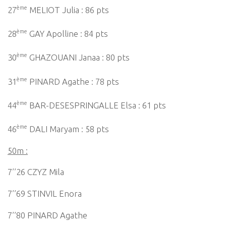
ème
27
MELIOT Julia : 86 pts
ème
28
GAY Apolline : 84 pts
ème
30
GHAZOUANI Janaa : 80 pts
ème
31
PINARD Agathe : 78 pts
ème
44
BAR-DESESPRINGALLE Elsa : 61 pts
ème
46
DALI Maryam : 58 pts
50m :
7’’26 CZYZ Mila
7’’69 STINVIL Enora
7’’80 PINARD Agathe