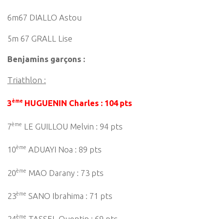
6m67 DIALLO Astou
5m 67 GRALL Lise
Benjamins garçons :
Triathlon :
ème
3
HUGUENIN Charles : 104 pts
ème
7
LE GUILLOU Melvin : 94 pts
ème
10
ADUAYI Noa : 89 pts
ème
20
MAO Darany : 73 pts
ème
23
SANO Ibrahima : 71 pts
ème
24
TASSEL Quentin : 69 pts