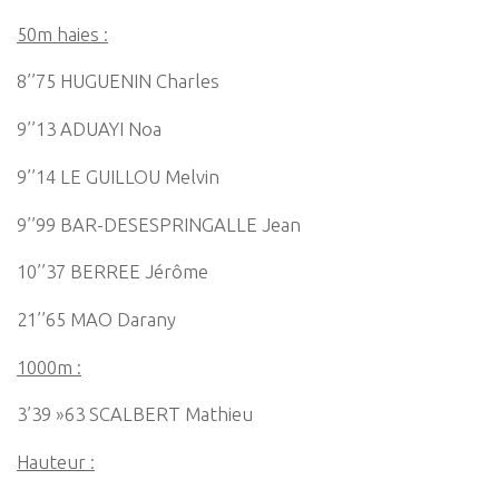
50m haies :
8’’75 HUGUENIN Charles
9’’13 ADUAYI Noa
9’’14 LE GUILLOU Melvin
9’’99 BAR-DESESPRINGALLE Jean
10’’37 BERREE Jérôme
21’’65 MAO Darany
1000m :
3’39 »63 SCALBERT Mathieu
Hauteur :