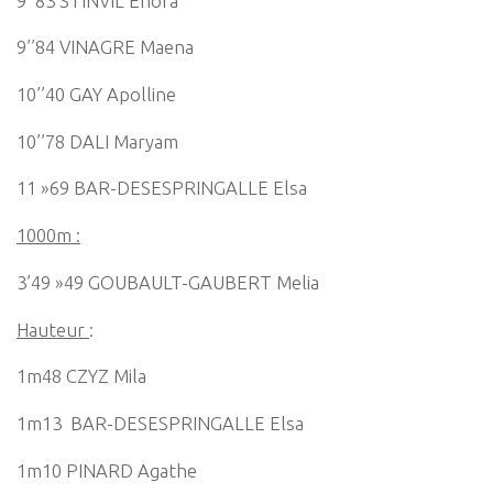
9’’83 STINVIL Enora
9’’84 VINAGRE Maena
10’’40 GAY Apolline
10’’78 DALI Maryam
11 »69 BAR-DESESPRINGALLE Elsa
1000m :
3’49 »49 GOUBAULT-GAUBERT Melia
Hauteur
:
1m48 CZYZ Mila
1m13 BAR-DESESPRINGALLE Elsa
1m10 PINARD Agathe