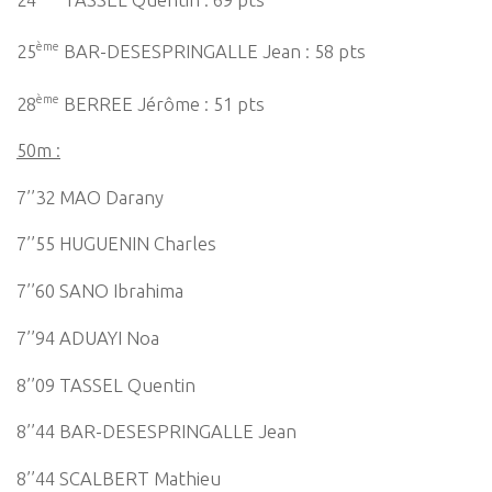
ème
25
BAR-DESESPRINGALLE Jean : 58 pts
ème
28
BERREE Jérôme : 51 pts
50m :
7’’32 MAO Darany
7’’55 HUGUENIN Charles
7’’60 SANO Ibrahima
7’’94 ADUAYI Noa
8’’09 TASSEL Quentin
8’’44 BAR-DESESPRINGALLE Jean
8’’44 SCALBERT Mathieu