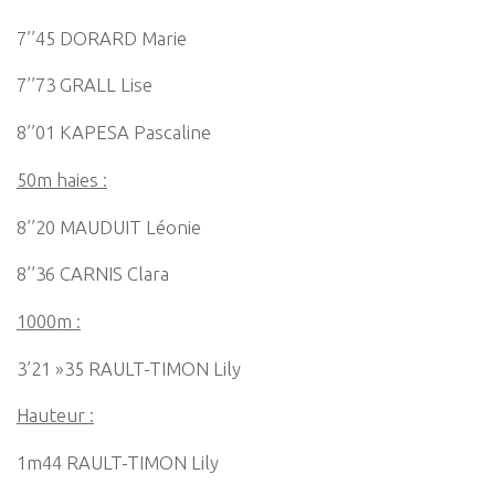
7’’45 DORARD Marie
7’’73 GRALL Lise
8’’01 KAPESA Pascaline
50m haies :
8’’20 MAUDUIT Léonie
8’’36 CARNIS Clara
1000m :
3’21 »35 RAULT-TIMON Lily
Hauteur :
1m44 RAULT-TIMON Lily