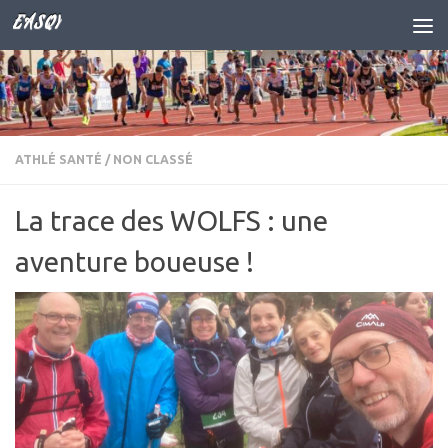
EASQY
Skip to content
ATHLÉ SANTÉ
/
NON CLASSÉ
La trace des WOLFS : une
aventure boueuse !