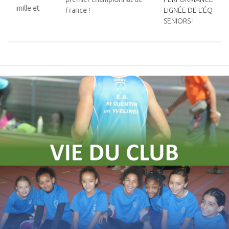
ur Camille et
France !
LIGNÉE DE L’ÉQUIPE
SENIORS !