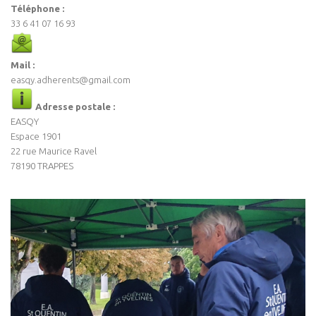
Téléphone :
33 6 41 07 16 93
Mail :
easqy.adherents@gmail.com
Adresse postale :
EASQY
Espace 1901
22 rue Maurice Ravel
78190 TRAPPES