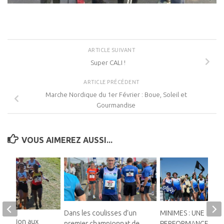
ARTICLE SUIVANT
Super CALI !
ARTICLE PRÉCÉDENT
Marche Nordique du 1er Février : Boue, Soleil et
Gourmandise
VOUS AIMEREZ AUSSI...
Dans les coulisses d’un
MINIMES : UNE
sélection aux
premier championnat de
PERFORMANCE DAN