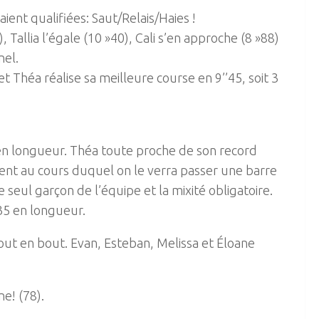
ient qualifiées: Saut/Relais/Haies !
Tallia l’égale (10 »40), Cali s’en approche (8 »88)
nel.
et Théa réalise sa meilleure course en 9’’45, soit 3
 en longueur. Théa toute proche de son record
ment au cours duquel on le verra passer une barre
seul garçon de l’équipe et la mixité obligatoire.
.35 en longueur.
out en bout. Evan, Esteban, Melissa et Éloane
e! (78).