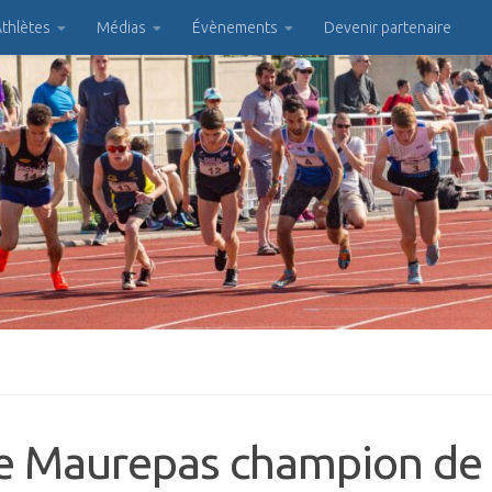
thlètes
Médias
Évènements
Devenir partenaire
 de Maurepas champion de