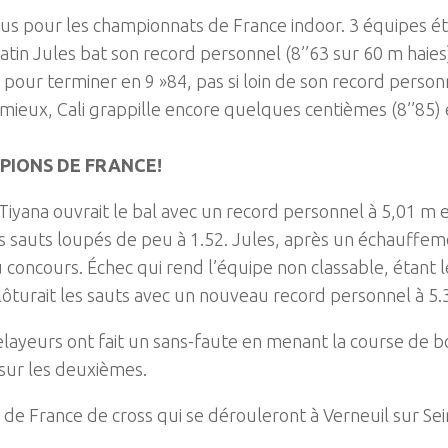
dus pour les championnats de France indoor. 3 équipes éta
n Jules bat son record personnel (8’’63 sur 60 m haies), 
e pour terminer en 9 »84, pas si loin de son record person
as mieux, Cali grappille encore quelques centièmes (8’’85) 
PIONS DE FRANCE!
Tiyana ouvrait le bal avec un record personnel à 5,01 m
is sauts loupés de peu à 1.52. Jules, après un échauffe
ncours. Échec qui rend l’équipe non classable, étant le 
clôturait les sauts avec un nouveau record personnel à 5
layeurs ont fait un sans-faute en menant la course de b
sur les deuxièmes.
 France de cross qui se dérouleront à Verneuil sur Sein