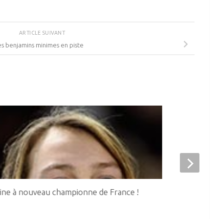
ARTICLE SUIVANT
s benjamins minimes en piste
ine à nouveau championne de France !
8 médailles a
Cadets – Juni