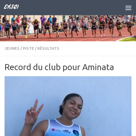
EASQY
Skip to content
JEUNES
/
PISTE
/
RÉSULTATS
Record du club pour Aminata