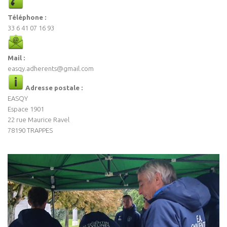
Téléphone :
33 6 41 07 16 93
Mail :
easqy.adherents@gmail.com
Adresse postale :
EASQY
Espace 1901
22 rue Maurice Ravel
78190 TRAPPES