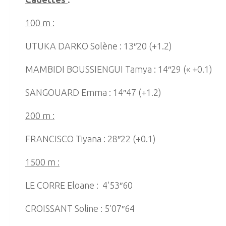
100 m :
UTUKA DARKO Solène : 13″20 (+1.2)
MAMBIDI BOUSSIENGUI Tamya : 14″29 (« +0.1)
SANGOUARD Emma : 14″47 (+1.2)
200 m :
FRANCISCO Tiyana : 28″22 (+0.1)
1500 m :
LE CORRE Eloane : 4’53″60
CROISSANT Soline : 5’07″64