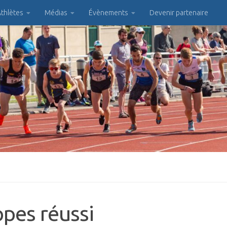
thlètes
Médias
Évènements
Devenir partenaire
pes réussi