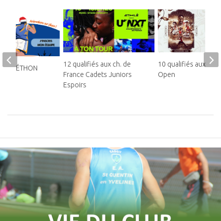
12 qualifiés aux ch. de
10 qualifiés aux Fra
AU TÉLÉTHON
France Cadets Juniors
Open
OURT
Espoirs