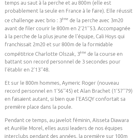
temps au saut à la perche et au 800m (elle est
probablement la seule en France à le faire). Elle réussit
ème
ce challenge avec brio : 3
de la perche avec 3m20
avant de filer courir le 800m en 2’21’’53. Accompagnée
à la perche de la plus jeune de l’équipe, Cali Hoys qui
franchissait 2m20 et sur 800m de la formidable
ème
compétitrice Charlotte Olszak, 3
de la course en
battant son record personnel de 3 secondes pour
l’établir en 2’13’’48.
Et sur le 800m hommes, Aymeric Roger (nouveau
record personnel en 1’56’’45) et Alan Brachet (1’57’’79)
en faisaient autant, si bien que l’EASQY confortait sa
première place dans la poule.
Pendant ce temps, au javelot féminin, Aïsseta Diawara
et Aurélie Morel, elles aussi leaders de nos équipes
interclubs pendant des années, la première sur 100m