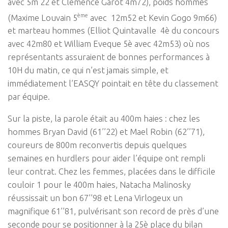
avec 5m 22 et Clémence Garot 4m72), poids hommes
ème
(Maxime Louvain 5
avec 12m52 et Kevin Gogo 9m66)
et marteau hommes (Elliot Quintavalle 4è du concours
avec 42m80 et William Eveque 5è avec 42m53) où nos
représentants assuraient de bonnes performances à
10H du matin, ce qui n’est jamais simple, et
immédiatement l’EASQY pointait en tête du classement
par équipe.
Sur la piste, la parole était au 400m haies : chez les
hommes Bryan David (61’’22) et Mael Robin (62’’71),
coureurs de 800m reconvertis depuis quelques
semaines en hurdlers pour aider l’équipe ont rempli
leur contrat. Chez les femmes, placées dans le difficile
couloir 1 pour le 400m haies, Natacha Malinosky
réussissait un bon 67’’98 et Lena Virlogeux un
magnifique 61’’81, pulvérisant son record de près d’une
seconde pour se positionner à la 25è place du bilan