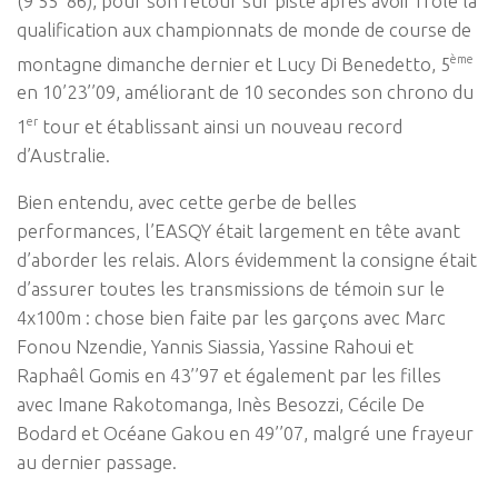
(9’55’’86), pour son retour sur piste après avoir frôlé la
qualification aux championnats de monde de course de
ème
montagne dimanche dernier et Lucy Di Benedetto, 5
en 10’23’’09, améliorant de 10 secondes son chrono du
er
1
tour et établissant ainsi un nouveau record
d’Australie.
Bien entendu, avec cette gerbe de belles
performances, l’EASQY était largement en tête avant
d’aborder les relais. Alors évidemment la consigne était
d’assurer toutes les transmissions de témoin sur le
4x100m : chose bien faite par les garçons avec Marc
Fonou Nzendie, Yannis Siassia, Yassine Rahoui et
Raphaêl Gomis en 43’’97 et également par les filles
avec Imane Rakotomanga, Inès Besozzi, Cécile De
Bodard et Océane Gakou en 49’’07, malgré une frayeur
au dernier passage.