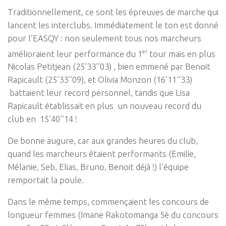
Traditionnellement, ce sont les épreuves de marche
qui
lancent les interclubs. Immédiatement le ton est donné
pour l’EASQY : non seulement tous nos marcheurs
er
amélioraient leur performance du 1
tour mais en plus
Nicolas Petitjean (25’33’’03) , bien emmené par Benoit
Rapicault (25’33’’09), et Olivia Monzon (16’11’’33)
battaient leur record personnel, tandis que Lisa
Rapicault établissait en plus un nouveau record du
club en 15’40’’14 !
De bonne augure, car aux grandes heures du club,
quand les marcheurs étaient performants (Emilie,
Mélanie, Seb, Elias, Bruno, Benoit déjà !) l’équipe
remportait la poule.
Dans le même temps, commençaient les concours de
longueur femmes (Imane Rakotomanga 5è du concours