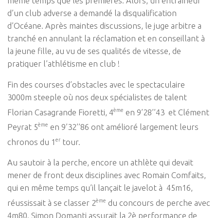
même temps que les premières. Alors, un entraîneur
d’un club adverse a demandé la disqualification
d’Océane. Après maintes discussions, le juge arbitre a
tranché en annulant la réclamation et en conseillant à
la jeune fille, au vu de ses qualités de vitesse, de
pratiquer l’athlétisme en club !
Fin des courses d’obstacles avec le spectaculaire
3000m steeple où nos deux spécialistes de talent
ème
Florian Casagrande Fioretti, 4
en 9’28’’43 et Clément
ème
Peyrat 5
en 9’32’’86 ont amélioré largement leurs
er
chronos du 1
tour.
Au sautoir à la perche, encore un athlète qui devait
mener de front deux disciplines avec Romain Comfaits,
qui en même temps qu’il lançait le javelot à 45m16,
ème
réussissait à se classer 2
du concours de perche avec
4m80. Simon Domanti assurait la 2è performance de