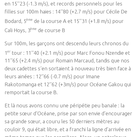
en 15’’23 (-1.3 m/s), et records personnels pour les
filles sur 100m haies : 14’’80 (+2.7 m/s) pour Cécile De
ème
Bodard, 5
de la course A et 15’’31 (+1.8 m/s) pour
ème
Cali Hoys, 3
de course B
Sur 100m, les garçons ont descendu leurs chronos du
er
1
tour : 11’’40 (+2.1 m/s) pour Marc Fonou Nzendie et
11’’65 (+2.4 m/s) pour Romain Marcaud, tandis que nos
deux cadettes s’en sortaient à nouveau très bien face à
leurs ainées : 12’’66 (-0.7 m/s) pour Imane
Rakotomanga et 12’’62 (+3m/s) pour Océane Gakou qui
remportait la course B.
Et là nous avons connu une péripétie peu banale : la
petite sœur d’Océane, prise par son envie d’encourager
sa grande sœur, a couru les 50 derniers mètres au
couloir 9, qui était libre, et a franchi la ligne d’arrivée en