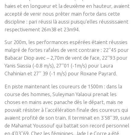
haies et en longueur et la deuxième en hauteur, avaient
accepté de venir nous prêter main forte dans cette
discipline : pari réussi là aussi puisqu’elles réussissaient
respectivement 26m38 et 23m94.
Sur 200m, les performances espérées étaient réussies
malgré de fortes rafales de vent contraire : 22’’45 pour
Babacar Diop avec – 2,70m de vent de face, 22’’93 pour
Yanis Siassia (-0.8 m/s), 27’’01 (-1m/s) pour Laura
Chahinian et 27’’ 39 (-1 m/s) pour Roxane Payrard.
En piste maintenant les coureurs de 1500m : dans la
course des hommes, Suleyman Yalaoui prenait les
choses en mains avec panache dès le départ, mais ne
pouvait résister à l’accélération finale des coureurs qui
avaient profité de son train. Il terminait en 3’58’’39, suivi
de Mahamat Youssouf qui battait son record personnel
en 4’03’’69. Chez les féminines, Jade Le Corre a été