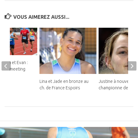
VOUS AIMEREZ AUSSI...
teban et Evan :
ds au meeting
Lina et Jade en bronze au
Justine à nouveau
ch. de France Espoirs
championne de Franc