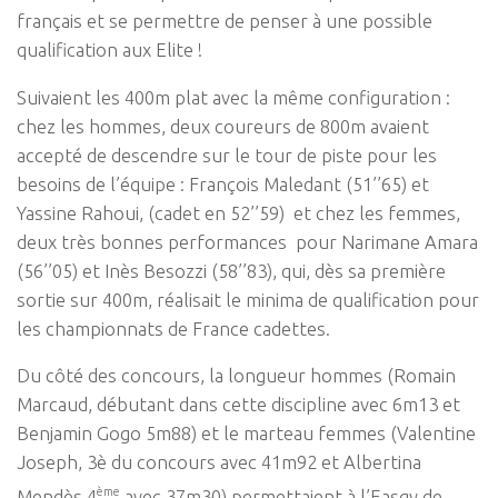
français et se permettre de penser à une possible
qualification aux Elite !
Suivaient les 400m plat avec la même configuration :
chez les hommes, deux coureurs de 800m avaient
accepté de descendre sur le tour de piste pour les
besoins de l’équipe : François Maledant (51’’65) et
Yassine Rahoui, (cadet en 52’’59) et chez les femmes,
deux très bonnes performances pour Narimane Amara
(56’’05) et Inès Besozzi (58’’83), qui, dès sa première
sortie sur 400m, réalisait le minima de qualification pour
les championnats de France cadettes.
Du côté des concours, la longueur hommes (Romain
Marcaud, débutant dans cette discipline avec 6m13 et
Benjamin Gogo 5m88) et le marteau femmes (Valentine
Joseph, 3è du concours avec 41m92 et Albertina
ème
Mendès 4
avec 37m30) permettaient à l’Easqy de