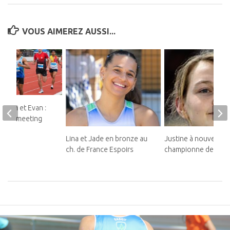
VOUS AIMEREZ AUSSI...
teban et Evan :
ds au meeting
Lina et Jade en bronze au
Justine à nouveau
ch. de France Espoirs
championne de Franc