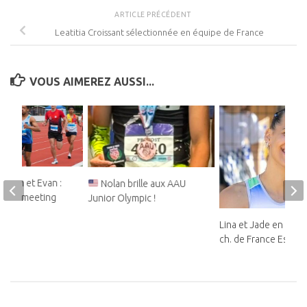
ARTICLE PRÉCÉDENT
Leatitia Croissant sélectionnée en équipe de France
VOUS AIMEREZ AUSSI...
teban et Evan :
Nolan brille aux AAU
ds au meeting
Junior Olympic !
Lina et Jade en bron
ch. de France Espoir