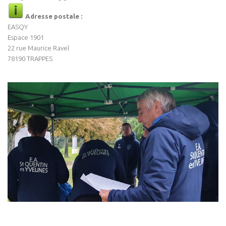
Adresse postale :
EASQY
Espace 1901
22 rue Maurice Ravel
78190 TRAPPES