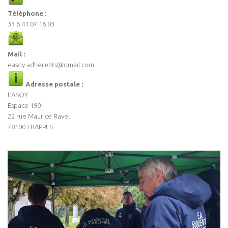
Téléphone :
33 6 41 07 16 93
Mail :
easqy.adherents@gmail.com
Adresse postale :
EASQY
Espace 1901
22 rue Maurice Ravel
78190 TRAPPES