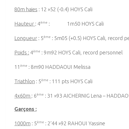
80m haies
: 12 »52 (-0.4) HOYS Cali
Hauteur
: 4
ème
: 1m50 HOYS Cali
Longueur
: 5
ème
: 5m05 (+0.5) HOYS Cali, record p
Poids :
4
ème
: 9m92 HOYS Cali, record personnel
11
ème
: 8m90 HADDAOUI Melissa
Triathlon
: 5
ème
: 111 pts HOYS Cali
4x60m
: 6
ème
: 31 »93 AICHERNIG Lena – HADDAOU
Garçons :
1000m
: 5
ème
: 2’44 »92 RAHOUI Yassine