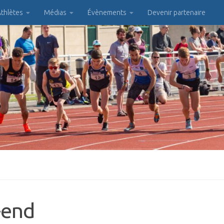
thlètes
Médias
Évènements
Devenir partenaire
-end