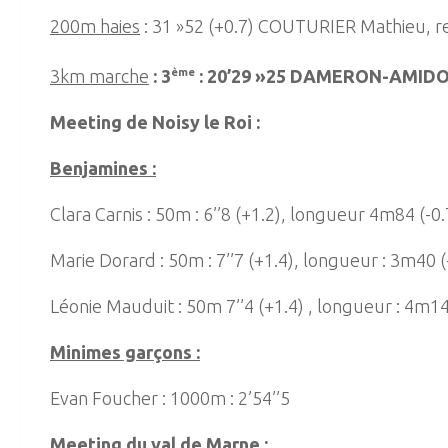
200m haies
: 31 »52 (+0.7) COUTURIER Mathieu, r
3km marche
: 3
ème
: 20’29 »25 DAMERON-AMIDOU
Meeting de Noisy le Roi :
Benjamines :
Clara Carnis : 50m : 6’’8 (+1.2), longueur 4m84 (-0.
Marie Dorard : 50m : 7’’7 (+1.4), longueur : 3m40 (
Léonie Mauduit : 50m 7’’4 (+1.4) , longueur : 4m14
Minimes garçons :
Evan Foucher : 1000m : 2’54’’5
Meeting du val de Marne :