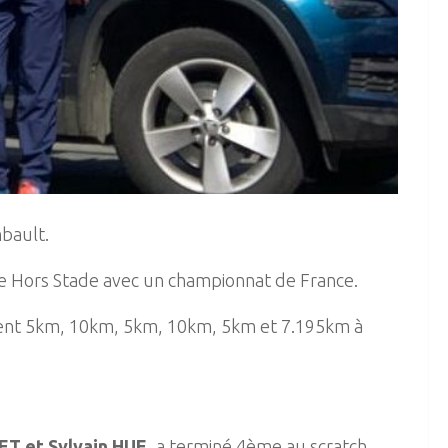
bault.
le Hors Stade avec un championnat de France.
ment 5km, 10km, 5km, 10km, 5km et 7.195km à
ET et Sylvain HUE
, a terminé 4ème au scratch.