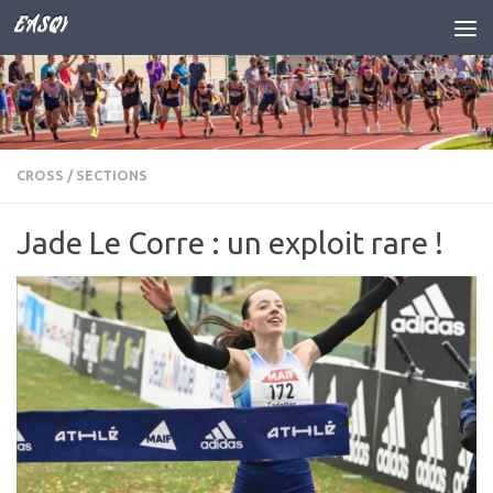
EASQY
Skip to content
CROSS
/
SECTIONS
Jade Le Corre : un exploit rare !