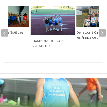
lon de Noël très
De retour à Carhaix 
les France de cross !
CHAMPIONS DE FRANCE
8228 MIXTE !