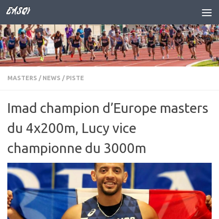
EASQY
Skip to content
MASTERS
/
NEWS
/
PISTE
Imad champion d’Europe masters
du 4x200m, Lucy vice
championne du 3000m