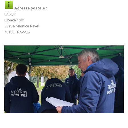
Adresse postale :
EASQY
Espace 1901
22 rue Maurice Ravel
78190 TRAPPES