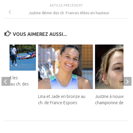
ARTICLE PRÉCÉDENT
Justine 8ème des ch. Frances élites en hauteur
VOUS AIMEREZ AUSSI...
ins et les
illent au ch. des
Lina et Jade en bronze au
Justine à nouveau
ch. de France Espoirs
championne de Franc