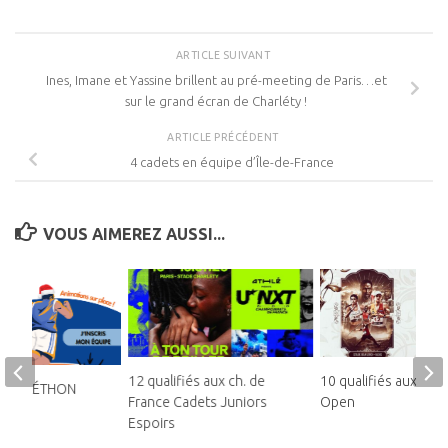
ARTICLE SUIVANT
Ines, Imane et Yassine brillent au pré-meeting de Paris…et
sur le grand écran de Charléty !
ARTICLE PRÉCÉDENT
4 cadets en équipe d’Île-de-France
VOUS AIMEREZ AUSSI...
12 qualifiés aux ch. de
10 qualifiés aux Fra
AU TÉLÉTHON
France Cadets Juniors
Open
OURT
Espoirs