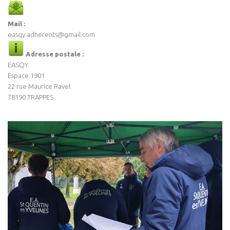
Mail :
easqy.adherents@gmail.com
Adresse postale :
EASQY
Espace 1901
22 rue Maurice Ravel
78190 TRAPPES