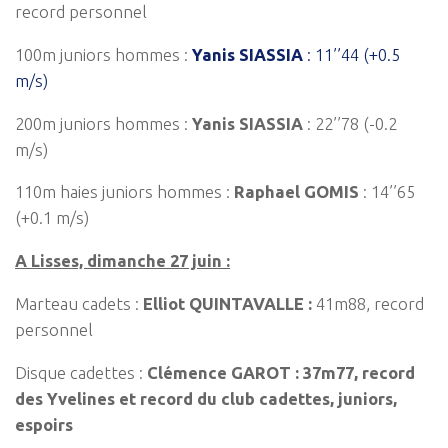
record personnel
100m juniors hommes :
Yanis SIASSIA
: 11’’44 (+0.5
m/s)
200m juniors hommes :
Yanis SIASSIA
: 22’’78 (-0.2
m/s)
110m haies juniors hommes :
Raphael GOMIS
: 14’’65
(+0.1 m/s)
A Lisses, dimanche 27 juin :
Marteau cadets :
Elliot QUINTAVALLE :
41m88, record
personnel
Disque cadettes :
Clémence GAROT :
37m77, record
des Yvelines
et record du club cadettes, juniors,
espoirs