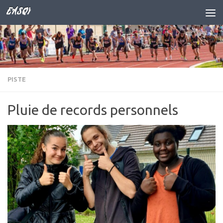
EASQY
Skip to content
PISTE
Pluie de records personnels