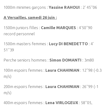
1000m minimes garçons :
Yassine RAHOUI
: 2’ 45’’06
A Versailles, samedi 26 juin :
1500m juniors filles :
Camille MARQUES
: 4’50’’90
record personnel
1500m masters femmes :
Lucy DI BENEDETTO
: 4’
51’’39
Perche seniors hommes :
Simon DOMANTI
: 3m80
100m espoirs femmes :
Laura CHAHINIAN
: 12’’98 (-0.3
m/s)
200m espoirs femmes :
Laura CHAHINIAN
: 26’’99 (-1
m/s)
400m espoirs femmes :
Lena VIRLOGEUX
: 58’’05,