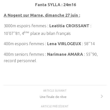
Fanta SYLLA : 24m16
A Nogent sur Marne, dimanche 27 juin :
3000m espoirs femmes :
Leatitia CROISSANT
:
ème
10’07’’81, 4
place au bilan français
400m espoirs femmes :
Lena VIRLOGEUX
: 58’’14
400m seniors femmes :
Narimane AMARA
: 55’’90,
record personnel
ARTICLE SUIVANT
Une finale de rêve
ARTICLE PRÉCÉDENT