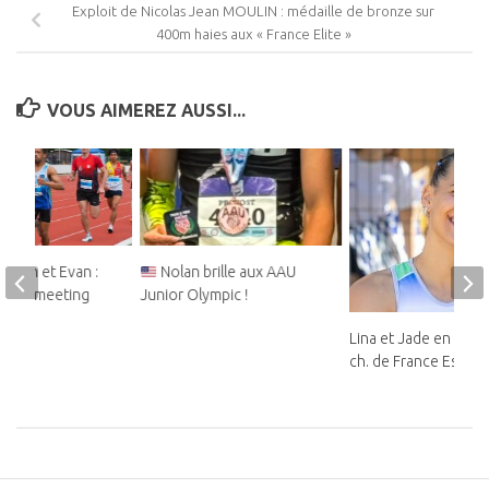
Exploit de Nicolas Jean MOULIN : médaille de bronze sur
400m haies aux « France Elite »
VOUS AIMEREZ AUSSI...
teban et Evan :
Nolan brille aux AAU
ds au meeting
Junior Olympic !
Lina et Jade en bron
ch. de France Espoir