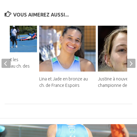
VOUS AIMEREZ AUSSI...
ins et les
illent au ch. des
Lina et Jade en bronze au
Justine à nouveau
ch. de France Espoirs
championne de Franc