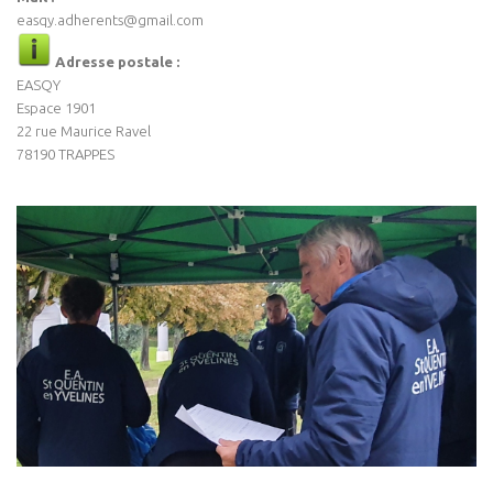
easqy.adherents@gmail.com
Adresse postale :
EASQY
Espace 1901
22 rue Maurice Ravel
78190 TRAPPES