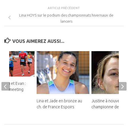
ARTICLE PRÉCÉDENT
Lina HOYS sur le podium des championnats hivernaux de
lancers
VOUS AIMEREZ AUSSI...
teban et Evan :
ds au meeting
Lina et Jade en bronze au
Justine à nouveau
ch. de France Espoirs
championne de Franc