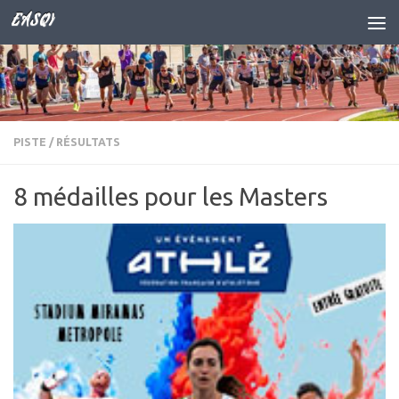
EASQY
Skip to content
PISTE
/
RÉSULTATS
8 médailles pour les Masters