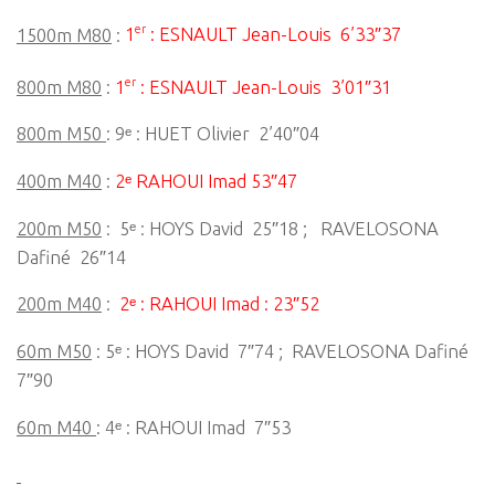
er
1500m M80
:
1
: ESNAULT Jean-Louis 6’33″37
er
800m M80
:
1
: ESNAULT Jean-Louis 3’01″31
800m M50
: 9ᵉ : HUET Olivier 2’40″04
400m M40
:
2ᵉ RAHOUI Imad 53″47
200m M50
: 5ᵉ : HOYS David 25″18 ; RAVELOSONA
Dafiné 26″14
200m M40
:
2ᵉ : RAHOUI Imad : 23″52
60m M50
: 5ᵉ : HOYS David 7″74 ; RAVELOSONA Dafiné
7″90
60m M40
: 4ᵉ : RAHOUI Imad 7″53