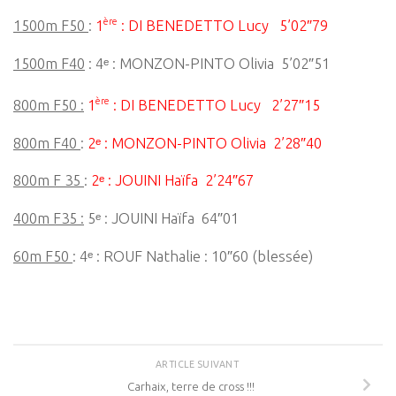
ère
1500m F50
:
1
: DI BENEDETTO Lucy 5’02″79
1500m F40
: 4ᵉ : MONZON-PINTO Olivia 5’02″51
ère
800m F50 :
1
: DI BENEDETTO Lucy 2’27″15
800m F40
:
2ᵉ : MONZON-PINTO Olivia 2’28″40
800m F 35
:
2ᵉ : JOUINI Haïfa 2’24″67
400m F35 :
5ᵉ : JOUINI Haïfa 64″01
60m F50
: 4ᵉ : ROUF Nathalie : 10″60 (blessée)
ARTICLE SUIVANT
Carhaix, terre de cross !!!