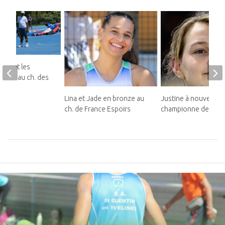
ins et les
illent au ch. des
Lina et Jade en bronze au
Justine à nouveau
ch. de France Espoirs
championne de Franc